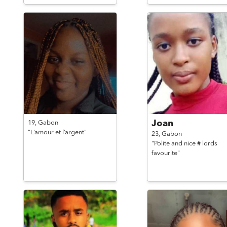
Joan
19,
Gabon
"L’amour et l’argent"
23,
Gabon
"Polite and nice # lords
favourite"