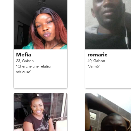
Mefia
romaric
23,
Gabon
40,
Gabon
"Cherche une relation
"Jaim6"
sérieuse"